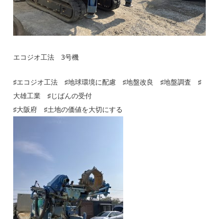
エコジオ工法 3号機
♯エコジオ工法 ♯地球環境に配慮 ♯地盤改良 ♯地盤調査 ♯
大雄工業 ♯じばんの受付
♯大阪府 ♯土地の価値を大切にする